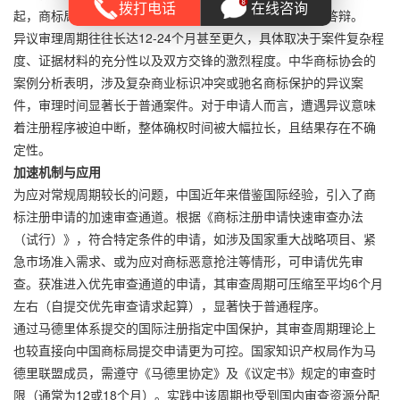
拨打电话
在线咨询
起，商标局将启动异议审理程序，双方需提交证据、进行答辩。
异议审理周期往往长达12-24个月甚至更久，具体取决于案件复杂程
度、证据材料的充分性以及双方交锋的激烈程度。中华商标协会的
案例分析表明，涉及复杂商业标识冲突或驰名商标保护的异议案
件，审理时间显著长于普通案件。对于申请人而言，遭遇异议意味
着注册程序被迫中断，整体确权时间被大幅拉长，且结果存在不确
定性。
加速机制与应用
为应对常规周期较长的问题，中国近年来借鉴国际经验，引入了商
标注册申请的加速审查通道。根据《商标注册申请快速审查办法
（试行）》，符合特定条件的申请，如涉及国家重大战略项目、紧
急市场准入需求、或为应对商标恶意抢注等情形，可申请优先审
查。获准进入优先审查通道的申请，其审查周期可压缩至平均6个月
左右（自提交优先审查请求起算），显著快于普通程序。
通过马德里体系提交的国际注册指定中国保护，其审查周期理论上
也较直接向中国商标局提交申请更为可控。国家知识产权局作为马
德里联盟成员，需遵守《马德里协定》及《议定书》规定的审查时
限（通常为12或18个月）。实践中该周期也受到国内审查资源分配