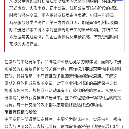
从提交申请到最终获准注册所经历的完整时间周期，详细拆解
形式审查、实质审查、初审公告、注册公告等核心阶段的标准
时限与潜在变量。重点探讨商标局审查负荷、申请材料质量、
商品服务分类准确性、第三方异议介入、加速审查机制以及国
际注册途径等关键因素对整体周期产生的显著影响，并结合官
方数据与实践案例，为企业提供优化申请策略、有效管理时间
预期的实操建议。
在激烈的市场竞争中，品牌是企业核心竞争力的体现，而商标注册
则是品牌获得法律护盾的关键一步。商标权并非提交申请即可即时
获取，其背后是一个严谨且受多重因素制约的确权周期。了解这一
周期的具体构成及影响变量，对于企业制定精准的品牌保护计划、
规避市场风险、规划商业活动具有不可替代的战略意义。从提交一
纸申请到最终获得核准注册证书，整个过程宛如一场精密运转的接
力赛，每一棒交接的效率都决定着最终抵达终点的时间。
审查流程核心阶段
中国商标注册遵循法定程序，主要分为形式审查、实质审查、初审
公告与注册公告四大核心阶段。形式审查通常在申请提交后1-3个月