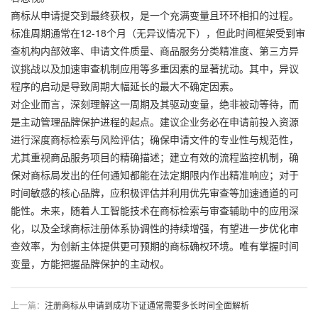
商标从申请提交到最终获权，是一个充满变量且环环相扣的过程。
标准周期通常在12-18个月（无异议情况下），但此时间框架受到审
查机构内部效率、申请文件质量、商品服务分类精准度、第三方异
议挑战以及加速审查机制应用等多重因素的显著扰动。其中，异议
程序的启动是导致周期大幅延长的最大不确定因素。
对企业而言，深刻理解这一周期及其驱动变量，绝非被动等待，而
是主动管理品牌保护进程的起点。建议企业务必在申请前投入资源
进行深度商标检索与风险评估；确保申请文件的专业性与规范性，
尤其重视商品服务项目的精确描述；建立有效的流程监控机制，确
保对商标局发出的任何通知都能在法定期限内作出精准响应；对于
时间敏感的核心品牌，应积极评估并利用优先审查等加速通道的可
能性。未来，随着人工智能技术在商标检索与审查辅助中的应用深
化，以及全球商标注册体系协调性的持续增强，有望进一步优化审
查效率，为创新主体提供更可预期的商标确权环境。唯有掌握时间
变量，方能把握品牌保护的主动权。
上一篇：
注册商标从申请到成功下证通常需要多长时间全面解析