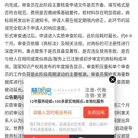
内完成，审查员在此阶段主要核查申请文件是否齐备、填写格式是
否符合规范、费用是否缴纳等基础要件。若材料存在明显瑕疵，商
标局将发出补正通知书，申请人需在规定期限内修正，此环节的延
误完全取决于申请人的响应速度。
形式审查通过后，申请进入实质审查阶段，此阶段耗时最长，约6-9
个月。审查员依据《商标法》及相关法规，对商标的可注册性进行
深度评判，重点聚焦于是否具备显著性、是否违反禁用条款、是否
与他人在相同或类似商品/服务上已注册或初步审定的商标构成冲
突。国家知识产权局发布的年度报告显示，审查积压量和单个审查
员的工作负荷是此阶段周期波动的主要根源。审查员需检索海量数
据库进行近似比对，工作强度大，高峰期积压案件会导致审查周期
被动延长。
注册-代账
注销-变更
公告期与异议风险
12年服务经验+100多家实地网点+本地化服务
实质审查合格的商标，将刊登在《商标公告》上，进入为期三个月
的初审公告期。此阶段标志着商标进入权利待定状态，任何利害关
系人认为该商标申请侵犯其在先权益的，均可依法向商标局提出异
我们将立即回电，该通话对您免费，请放心接听!
议。世界知识产权组织（WIPO）的研究指出，异议程序的启动是导
手机请直接输入，座机前加区号。
致商标注册周期产生重大不确定性的首要外部因素。一旦异议被提