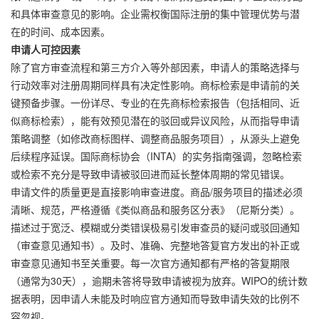
和具体审查意见的影响。企业需权衡国际注册的集中管理优势与潜
在的时间、成本因素。
申请人可控因素
除了官方审查流程和第三方介入等外部因素，申请人的策略选择与
行动效率对注册周期同样具有决定性影响。商标检索是申请前的关
键预备步骤。一份详尽、专业的在先商标检索报告（包括相同、近
似商标检索），能有效预见潜在的驳回或异议风险，从而指导申请
策略调整（如修改商标图样、调整商品服务项目），从源头上避免
后续程序延误。国际商标协会（INTA）的实务指南强调，忽略检索
或检索不充分是导致申请被驳回进而延长整体周期的常见错误。
申请文件的质量更是直接影响审查进度。商品/服务项目的描述必须
清晰、规范，严格遵循《类似商品和服务区分表》（尼斯分类）。
描述过于宽泛、模糊或分类错误极易引发审查员的疑问或驳回通知
（审查意见通知书）。及时、准确、完整地答复官方发出的补正或
审查意见通知书至关重要。每一次官方通知都有严格的答复期限
（通常为30天），逾期未答将导致申请被视为放弃。WIPO的统计数
据表明，因申请人未能及时响应官方通知而导致申请失效的比例不
容忽视。