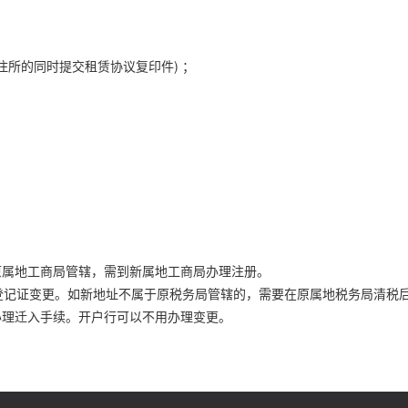
住所的同时提交租赁协议复印件) ；
原属地工商局管辖，需到新属地工商局办理注册。
登记证变更。如新地址不属于原税务局管辖的，需要在原属地税务局清税
办理迁入手续。开户行可以不用办理变更。