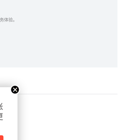
务体验。
账
更