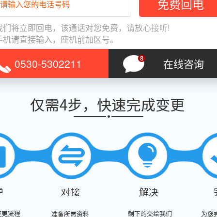
我们将立即回电，该通话对您免费，请放心接听!
手机请直接输入，座机前加区号。
0530-5302211
在线咨询